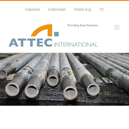
Skip
Haberler
İndirmeler
Yetkili Kişi
TR
to
content