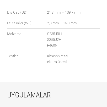
Dış Çap (OD)
21,3 mm – 139,7 mm
Et Kalınlığı (WT)
2,3 mm – 16,0 mm
Malzeme
S235JRH
S355J2H
P460N
Testler
ultrason testi
ekstra ücretli
UYGULAMALAR