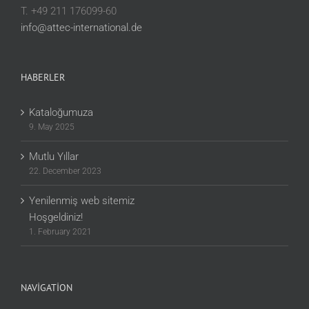
T. +49 211 176099-60
info@attec-international.de
HABERLER
Kataloğumuza
9. May 2025
Mutlu Yıllar
22. December 2023
Yenilenmiş web sitemiz
Hoşgeldiniz!
1. February 2021
NAVIGATION