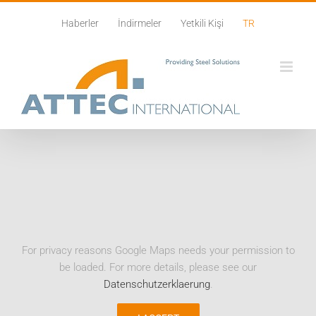
Skip
Haberler
İndirmeler
Yetkili Kişi
TR
to
content
For privacy reasons Google Maps needs your permission to
be loaded. For more details, please see our
Datenschutzerklaerung
.