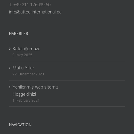
T. +49 211 176099-60
info@attec-international.de
HABERLER
Kataloğumuza
9. May 2025
Mutlu Yıllar
22. December 2023
Yenilenmiş web sitemiz
Hoşgeldiniz!
1. February 2021
NAVIGATION