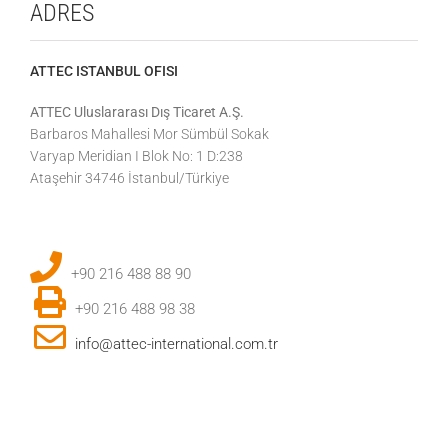
ADRES
ATTEC ISTANBUL OFISI
ATTEC Uluslararası Dış Ticaret A.Ş.
Barbaros Mahallesi Mor Sümbül Sokak
Varyap Meridian I Blok No: 1 D:238
Ataşehir 34746 İstanbul/Türkiye
.
+90 216 488 88 90
.
+90 216 488 98 38
.
info@attec-international.com.tr